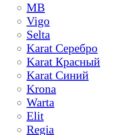
MB
Vigo
Selta
Karat Серебро
Karat Красный
Karat Синий
Krona
Warta
Elit
Regia