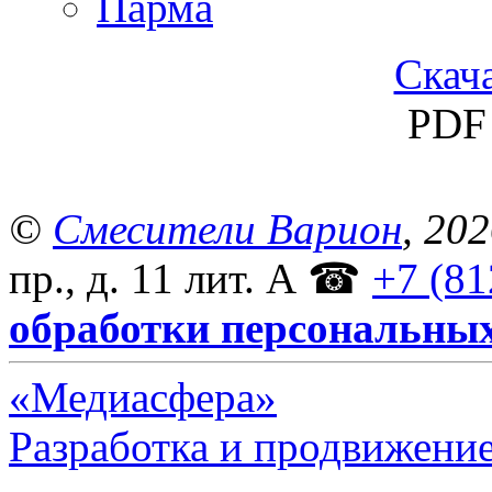
Парма
Скача
PDF 
©
Смесители Варион
, 20
пр., д. 11 лит. А
☎
+7 (81
обработки персональны
«Медиасфера»
Разработка и продвижение