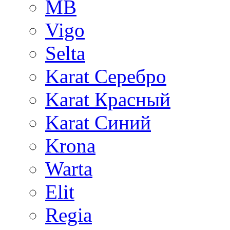
MB
Vigo
Selta
Karat Серебро
Karat Красный
Karat Синий
Krona
Warta
Elit
Regia