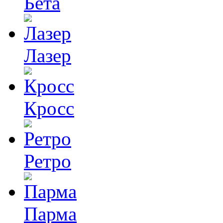
Бета
Лазер
Кросс
Ретро
Парма