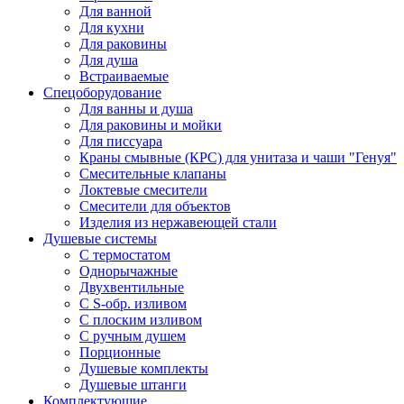
Для ванной
Для кухни
Для раковины
Для душа
Встраиваемые
Спецоборудование
Для ванны и душа
Для раковины и мойки
Для писсуара
Краны смывные (КРС) для унитаза и чаши "Генуя"
Смесительные клапаны
Локтевые смесители
Смесители для объектов
Изделия из нержавеющей стали
Душевые системы
С термостатом
Однорычажные
Двухвентильные
С S-обр. изливом
С плоским изливом
С ручным душем
Порционные
Душевые комплекты
Душевые штанги
Комплектующие