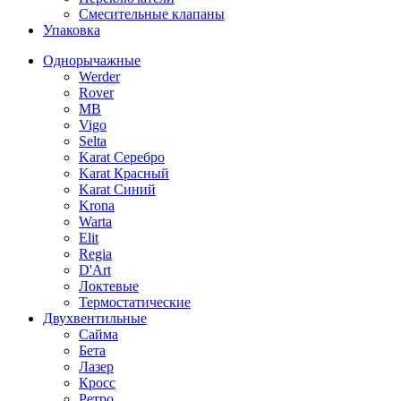
Смесительные клапаны
Упаковка
Однорычажные
Werder
Rover
MB
Vigo
Selta
Karat Серебро
Karat Красный
Karat Синий
Krona
Warta
Elit
Regia
D'Art
Локтевые
Термостатические
Двухвентильные
Сайма
Бета
Лазер
Кросс
Ретро