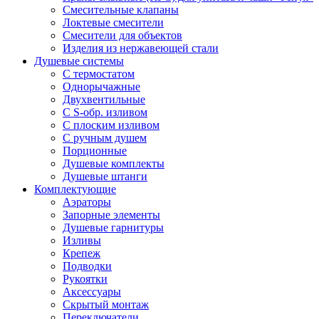
Смесительные клапаны
Локтевые смесители
Смесители для объектов
Изделия из нержавеющей стали
Душевые системы
С термостатом
Однорычажные
Двухвентильные
С S-обр. изливом
С плоским изливом
С ручным душем
Порционные
Душевые комплекты
Душевые штанги
Комплектующие
Аэраторы
Запорные элементы
Душевые гарнитуры
Изливы
Крепеж
Подводки
Рукоятки
Аксессуары
Скрытый монтаж
Переключатели