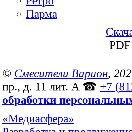
Ретро
Парма
Скача
PDF 
©
Смесители Варион
, 20
пр., д. 11 лит. А
☎
+7 (81
обработки персональны
«Медиасфера»
Разработка и продвижение