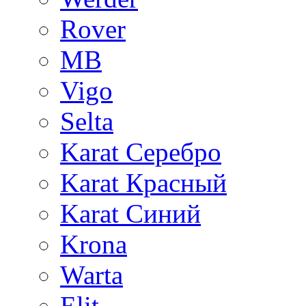
Rover
MB
Vigo
Selta
Karat Серебро
Karat Красный
Karat Синий
Krona
Warta
Elit