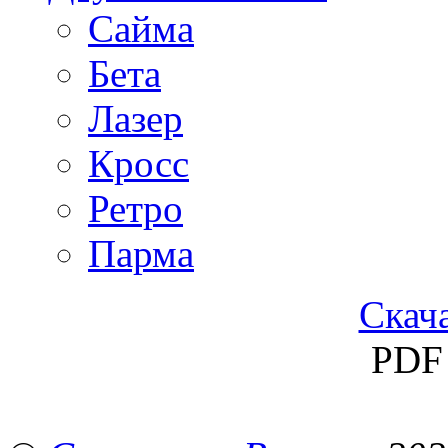
Сайма
Бета
Лазер
Кросс
Ретро
Парма
Скача
PDF 