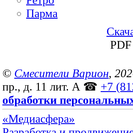
Парма
Скача
PDF 
©
Смесители Варион
, 20
пр., д. 11 лит. А
☎
+7 (81
обработки персональны
«Медиасфера»
Разработка и продвижение