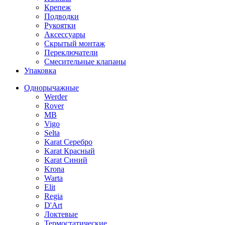
Крепеж
Подводки
Рукоятки
Аксессуары
Скрытый монтаж
Переключатели
Смесительные клапаны
Упаковка
Однорычажные
Werder
Rover
MB
Vigo
Selta
Karat Серебро
Karat Красный
Karat Синий
Krona
Warta
Elit
Regia
D'Art
Локтевые
Термостатические