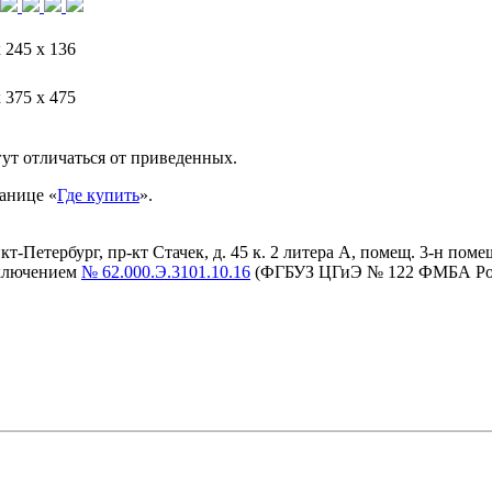
 245 х 136
 375 х 475
ут отличаться от приведенных.
анице «
Где купить
».
етербург, пр-кт Стачек, д. 45 к. 2 литера А, помещ. 3-н помещ. 
аключением
№ 62.000.Э.3101.10.16
(ФГБУЗ ЦГиЭ № 122 ФМБА Ро