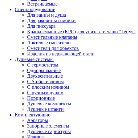
Встраиваемые
Спецоборудование
Для ванны и душа
Для раковины и мойки
Для писсуара
Краны смывные (КРС) для унитаза и чаши "Генуя"
Смесительные клапаны
Локтевые смесители
Смесители для объектов
Изделия из нержавеющей стали
Душевые системы
С термостатом
Однорычажные
Двухвентильные
С S-обр. изливом
С плоским изливом
С ручным душем
Порционные
Душевые комплекты
Душевые штанги
Комплектующие
Аэраторы
Запорные элементы
Душевые гарнитуры
Изливы