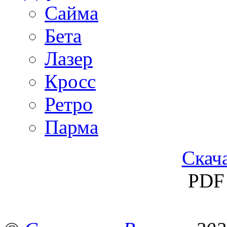
Сайма
Бета
Лазер
Кросс
Ретро
Парма
Скача
PDF 