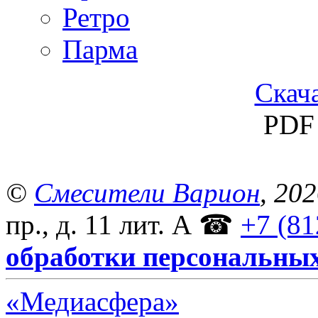
Ретро
Парма
Скача
PDF 
©
Смесители Варион
, 20
пр., д. 11 лит. А
☎
+7 (81
обработки персональны
«Медиасфера»