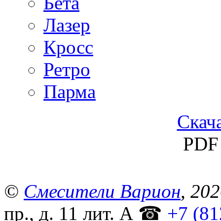
Бета
Лазер
Кросс
Ретро
Парма
Скача
PDF 
©
Смесители Варион
, 20
пр., д. 11 лит. А
☎
+7 (81