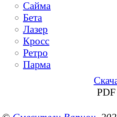
Сайма
Бета
Лазер
Кросс
Ретро
Парма
Скача
PDF 