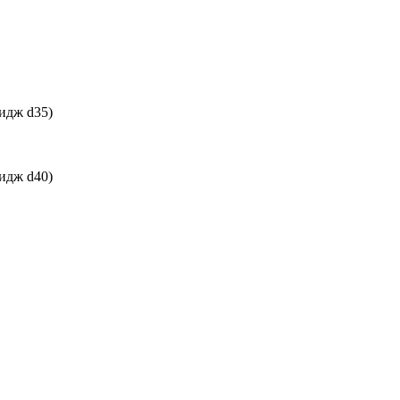
идж d35)
идж d40)