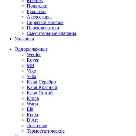
Крепеж
Подводки
Рукоятки
Аксессуары
Скрытый монтаж
Переключатели
Смесительные клапаны
Упаковка
Однорычажные
Werder
Rover
MB
Vigo
Selta
Karat Серебро
Karat Красный
Karat Синий
Krona
Warta
Elit
Regia
D'Art
Локтевые
Термостатические