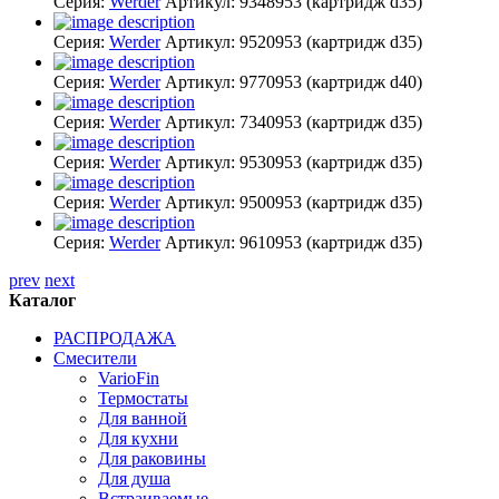
Серия:
Werder
Артикул:
9348953
(картридж d35)
Серия:
Werder
Артикул:
9520953
(картридж d35)
Серия:
Werder
Артикул:
9770953
(картридж d40)
Серия:
Werder
Артикул:
7340953
(картридж d35)
Серия:
Werder
Артикул:
9530953
(картридж d35)
Серия:
Werder
Артикул:
9500953
(картридж d35)
Серия:
Werder
Артикул:
9610953
(картридж d35)
prev
next
Каталог
РАСПРОДАЖА
Смесители
VarioFin
Термостаты
Для ванной
Для кухни
Для раковины
Для душа
Встраиваемые