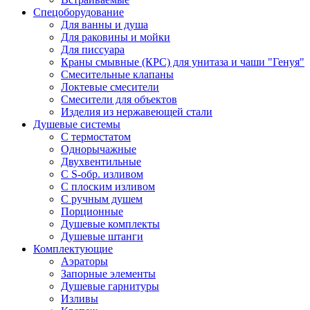
Спецоборудование
Для ванны и душа
Для раковины и мойки
Для писсуара
Краны смывные (КРС) для унитаза и чаши "Генуя"
Смесительные клапаны
Локтевые смесители
Смесители для объектов
Изделия из нержавеющей стали
Душевые системы
С термостатом
Однорычажные
Двухвентильные
С S-обр. изливом
С плоским изливом
С ручным душем
Порционные
Душевые комплекты
Душевые штанги
Комплектующие
Аэраторы
Запорные элементы
Душевые гарнитуры
Изливы