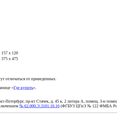
 157 х 120
 375 х 475
ут отличаться от приведенных.
анице «
Где купить
».
етербург, пр-кт Стачек, д. 45 к. 2 литера А, помещ. 3-н помещ. 
аключением
№ 62.000.Э.3101.10.16
(ФГБУЗ ЦГиЭ № 122 ФМБА Ро