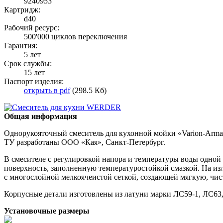
9240953
Картридж:
d40
Рабочий ресурс:
500'000 циклов переключения
Гарантия:
5 лет
Срок службы:
15 лет
Паспорт изделия:
открыть в pdf
(298.5 Кб)
Общая информация
Однорукояточный смеситель для кухонной мойки «Varion-Armat
ТУ разработаны ООО «Кая», Санкт-Петербург.
В смесителе с регулировкой напора и температуры воды одн
поверхность, заполненную температуростойкой смазкой. На из
с многослойной мелкоячеистой сеткой, создающей мягкую, чи
Корпусные детали изготовлены из латуни марки ЛС59-1, ЛС63
Установочные размеры