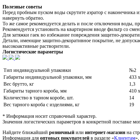
Полезные советы
Перед пробным пуском воды скрутите аэратор с наконечника из
навернуть обратно.
То же самое рекомендуется делать и после отключения воды, пр
Рекомендуется установить на квартирном вводе фильтр со см
Для затяжки гаек во избежание повреждения защитно-декорат
Детали, имеющие защитно-декоративное покрытие, не допускает
высокоактивные растворители.
Логистические параметры
Тип индивидуальной упаковки
№2
Габариты индивидуальной упаковки, мм
433 х
Вес брутто, кг
1,3
Габариты тарного короба, мм
410 х
Количество в тарном коробе, шт.
14
Вес тарного короба с изделиями, кг
19
* Информация носит справочный характер.
Значения логистических параметров в конкретной поставке мог
Найдите ближайший
розничный
или
интернет-магазин
на стр
Информация для
оптовых покупателей
в разделе «
Клиентам
».