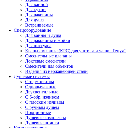
Для ванной
Для кухни
Для раковины
Для душа
Встраиваемые
Спецоборудование
Для ванны и душа
Для раковины и мойки
Для писсуара
Краны смывные (КРС) для унитаза и чаши "Генуя"
Смесительные клапаны
Локтевые смесители
Смесители для объектов
Изделия из нержавеющей стали
Душевые системы
С термостатом
Однорычажные
Двухвентильные
С S-обр. изливом
С плоским изливом
С ручным душем
Порционные
Душевые комплекты
Душевые штанги
Комплектующие