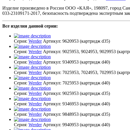
Изделие произведено в России ООО «КАЯ», 198097, город Санкт-П
033-23109171-2017, безопасность подтверждена экспертным з
Все изделия данной серии:
Серия:
Werder
Артикул:
9620953
(картридж d35)
Серия:
Werder
Артикул:
9025953, 9024953, 9029953
(картр
Серия:
Werder
Артикул:
9340953
(картридж d40)
Серия:
Werder
Артикул:
7025953, 7024953, 7029953
(картр
Серия:
Werder
Артикул:
7025953
(картридж d40)
Серия:
Werder
Артикул:
9025953
(картридж d35)
Серия:
Werder
Артикул:
9346953
(картридж d40)
Серия:
Werder
Артикул:
9848953
(картридж d35)
Серия:
Werder
Артикул:
9940953
(картридж d40)