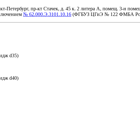
етербург, пр-кт Стачек, д. 45 к. 2 литера А, помещ. 3-н помещ. 
аключением
№ 62.000.Э.3101.10.16
(ФГБУЗ ЦГиЭ № 122 ФМБА Ро
идж d35)
идж d40)