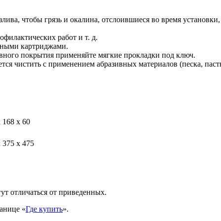
лива, чтобы грязь и окалина, отслоившиеся во время установки
офилактических работ и т. д.
енными картриджами.
ивного покрытия применяйте мягкие прокладки под ключ.
ся чистить с применением абразивных материалов (песка, пасты
 168 х 60
 375 х 475
ут отличаться от приведенных.
анице «
Где купить
».