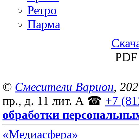
Ретро
Парма
Скача
PDF 
©
Смесители Варион
, 20
пр., д. 11 лит. А
☎
+7 (81
обработки персональны
«Медиасфера»