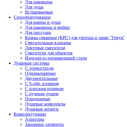
Для раковины
Для душа
Встраиваемые
Спецоборудование
Для ванны и душа
Для раковины и мойки
Для писсуара
Краны смывные (КРС) для унитаза и чаши "Генуя"
Смесительные клапаны
Локтевые смесители
Смесители для объектов
Изделия из нержавеющей стали
Душевые системы
С термостатом
Однорычажные
Двухвентильные
С S-обр. изливом
С плоским изливом
С ручным душем
Порционные
Душевые комплекты
Душевые штанги
Комплектующие
Аэраторы
Запорные элементы