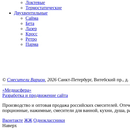
Локтевые
Термостатические
Двухвентильные
Сайма
Бета
Лазер
Кросс
Ретро
Парма
©
Смесители Варион
, 2026
Санкт-Петербург, Витебский пр., д. 
«Медиасфера»
Разработка и продвижение сайта
Производство и оптовая продажа российских смесителей. Отече
порционные, нажимные, смесители для ванной, кухни, душа, р
Bконтакте
ЖЖ
Одноклассники
Наверх