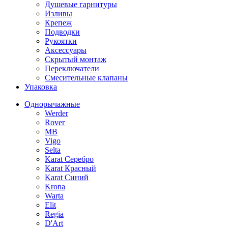
Душевые гарнитуры
Изливы
Крепеж
Подводки
Рукоятки
Аксессуары
Скрытый монтаж
Переключатели
Смесительные клапаны
Упаковка
Однорычажные
Werder
Rover
MB
Vigo
Selta
Karat Серебро
Karat Красный
Karat Синий
Krona
Warta
Elit
Regia
D'Art