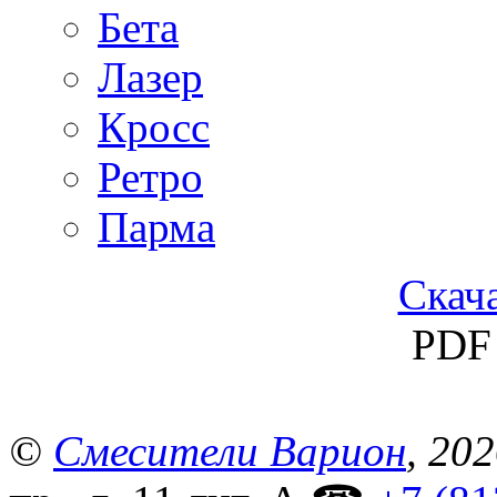
Бета
Лазер
Кросс
Ретро
Парма
Скача
PDF 
©
Смесители Варион
, 20