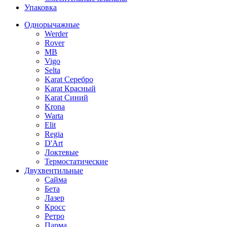
Упаковка
Однорычажные
Werder
Rover
MB
Vigo
Selta
Karat Серебро
Karat Красный
Karat Синий
Krona
Warta
Elit
Regia
D'Art
Локтевые
Термостатические
Двухвентильные
Сайма
Бета
Лазер
Кросс
Ретро
Парма