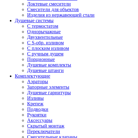
Локтевые смесители
Смесители для объектов
Изделия из нержавеющей стали
Душевые системы
С термостатом
Однорычажные
Двухвентильные
С S-обр. изливом
С плоским изливом
С ручным душем
Порционные
Душевые комплекты
Душевые штанги
Комплектующие
Аэраторы
Запорные элементы
Душевые гарнитуры
Изливы
Крепеж
Подводки
Рукоятки
Аксессуары
Скрытый монтаж
Переключатели
Смесительные клапаны