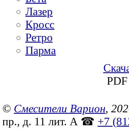
Лазер
Кросс
Ретро
Парма
Скача
PDF 
©
Смесители Варион
, 20
пр., д. 11 лит. А
☎
+7 (81