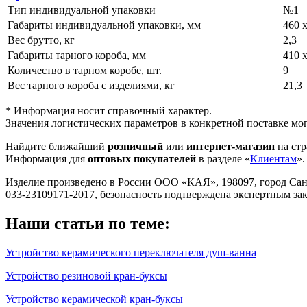
Тип индивидуальной упаковки
№1
Габариты индивидуальной упаковки, мм
460 х
Вес брутто, кг
2,3
Габариты тарного короба, мм
410 х
Количество в тарном коробе, шт.
9
Вес тарного короба с изделиями, кг
21,3
* Информация носит справочный характер.
Значения логистических параметров в конкретной поставке мог
Найдите ближайший
розничный
или
интернет-магазин
на стр
Информация для
оптовых покупателей
в разделе «
Клиентам
».
Изделие произведено в России ООО «КАЯ», 198097, город Санкт-П
033-23109171-2017, безопасность подтверждена экспертным з
Наши статьи по теме:
Устройство керамического переключателя душ-ванна
Устройство резиновой кран-буксы
Устройство керамической кран-буксы