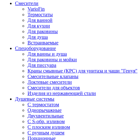
Смесители
VarioFin
Термостаты
Для ванной
Для кухни
Для раковины
Для душа
Встраиваемые
Спецоборудование
Для ванны и душа
Для раковины и мойки
Для писсуара
Краны смывные (КРС) для унитаза и чаши "Генуя"
Смесительные клапаны
Локтевые смесители
Смесители для объектов
Изделия из нержавеющей стали
Душевые системы
С термостатом
Однорычажные
Двухвентильные
С S-обр. изливом
С плоским изливом
С ручным душем
Порционные