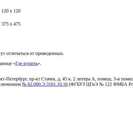
 120 х 120
 375 х 475
ут отличаться от приведенных.
анице «
Где купить
».
етербург, пр-кт Стачек, д. 45 к. 2 литера А, помещ. 3-н помещ. 
аключением
№ 62.000.Э.3101.10.16
(ФГБУЗ ЦГиЭ № 122 ФМБА Ро