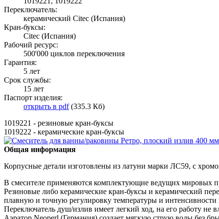
1019221, 1019222
Переключатель:
керамический Citec (Испания)
Кран-буксы:
Citec (Испания)
Рабочий ресурс:
500'000 циклов переключения
Гарантия:
5 лет
Срок службы:
15 лет
Паспорт изделия:
открыть в pdf
(335.3 Кб)
1019221 - резиновые кран-буксы
1019222 - керамические кран-буксы
Общая информация
Корпусные детали изготовлены из латуни марки ЛС59, с хром
В смесителе применяются комплектующие ведущих мировых п
Резиновые либо керамические кран-буксы и керамический пере
плавную и точную регулировку температуры и интенсивности 
Переключатель душ/излив имеет легкий ход, на его работу не 
Аэратор Neoperl (Германия) создает мягкую струю воды без бры