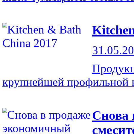
Kitche
31.05.2
Продукц
крупнейшей профильной 
Снова 
смесит