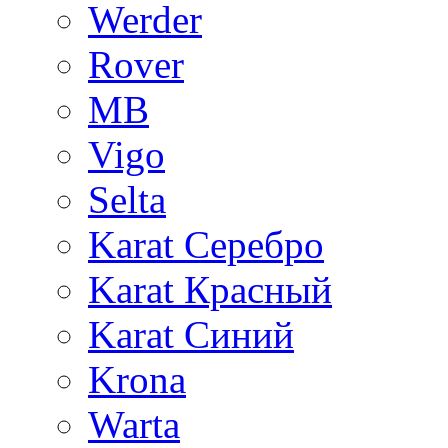
Werder
Rover
MB
Vigo
Selta
Karat Серебро
Karat Красный
Karat Синий
Krona
Warta