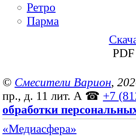
Ретро
Парма
Скача
PDF 
©
Смесители Варион
, 20
пр., д. 11 лит. А
☎
+7 (81
обработки персональны
«Медиасфера»