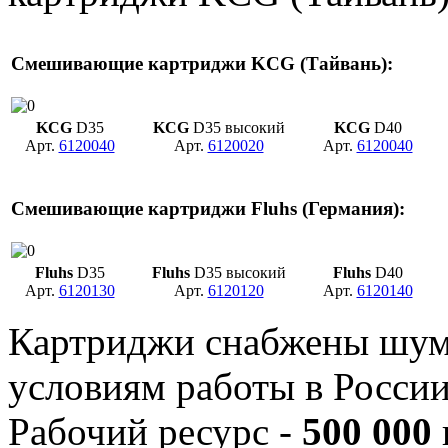
Смешивающие картриджи KCG (Тайвань):
KCG
D35
KCG
D35 высокий
KCG
D40
Арт.
6120040
Арт.
6120020
Арт.
6120040
Смешивающие картриджи Fluhs (Германия):
Fluhs
D35
Fluhs
D35 высокий
Fluhs
D40
Арт.
6120130
Арт.
6120120
Арт.
6120140
Картриджи снабжены шумо
условиям работы в России
Рабочий ресурс -
500 000