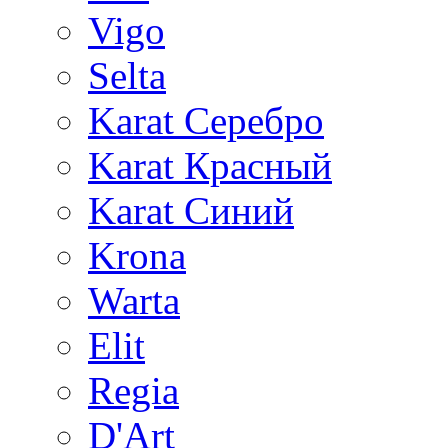
Vigo
Selta
Karat Серебро
Karat Красный
Karat Синий
Krona
Warta
Elit
Regia
D'Art