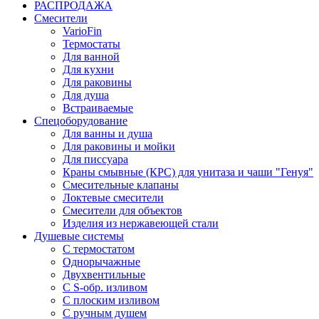
РАСПРОДАЖА
Смесители
VarioFin
Термостаты
Для ванной
Для кухни
Для раковины
Для душа
Встраиваемые
Спецоборудование
Для ванны и душа
Для раковины и мойки
Для писсуара
Краны смывные (КРС) для унитаза и чаши "Генуя"
Смесительные клапаны
Локтевые смесители
Смесители для объектов
Изделия из нержавеющей стали
Душевые системы
С термостатом
Однорычажные
Двухвентильные
С S-обр. изливом
С плоским изливом
С ручным душем