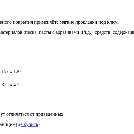
.
ивного покрытия применяйте мягкие прокладки под ключ.
атериалов (песка, пасты с абразивами и т.д.), средств, содерж
 157 х 120
 375 х 475
ут отличаться от приведенных.
анице «
Где купить
».