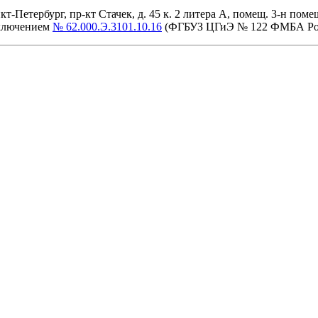
етербург, пр-кт Стачек, д. 45 к. 2 литера А, помещ. 3-н помещ. 
аключением
№ 62.000.Э.3101.10.16
(ФГБУЗ ЦГиЭ № 122 ФМБА Ро