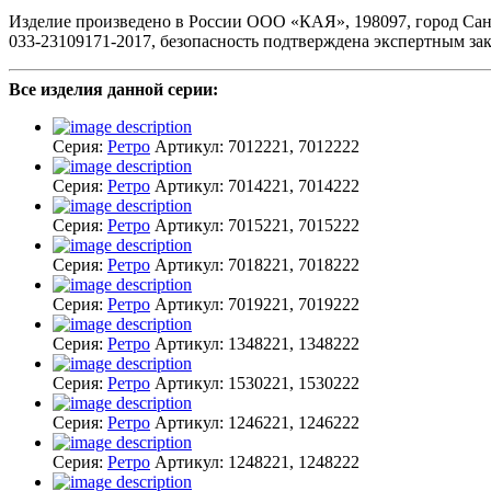
Изделие произведено в России ООО «КАЯ», 198097, город Санкт-П
033-23109171-2017, безопасность подтверждена экспертным з
Все изделия данной серии:
Серия:
Ретро
Артикул:
7012221, 7012222
Серия:
Ретро
Артикул:
7014221, 7014222
Серия:
Ретро
Артикул:
7015221, 7015222
Серия:
Ретро
Артикул:
7018221, 7018222
Серия:
Ретро
Артикул:
7019221, 7019222
Серия:
Ретро
Артикул:
1348221, 1348222
Серия:
Ретро
Артикул:
1530221, 1530222
Серия:
Ретро
Артикул:
1246221, 1246222
Серия:
Ретро
Артикул:
1248221, 1248222