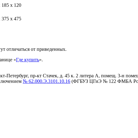
 185 х 120
 375 х 475
ут отличаться от приведенных.
анице «
Где купить
».
етербург, пр-кт Стачек, д. 45 к. 2 литера А, помещ. 3-н помещ. 
аключением
№ 62.000.Э.3101.10.16
(ФГБУЗ ЦГиЭ № 122 ФМБА Ро