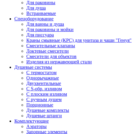
Для раковины
Для душа
Встраиваемые
Спецоборудование
Для ванны и душа
Для раковины и мойки
Для писсуара
Краны смывные (КРС) для унитаза и чаши "Генуя"
Смесительные клапаны
Локтевые смесители
Смесители для объектов
Изделия из нержавеющей стали
Душевые системы
С термостатом
Однорычажные
Двухвентильные
С S-обр. изливом
С плоским изливом
С ручным душем
Порционные
Душевые комплекты
Душевые штанги
Комплектующие
Аэраторы
Запорные элементы