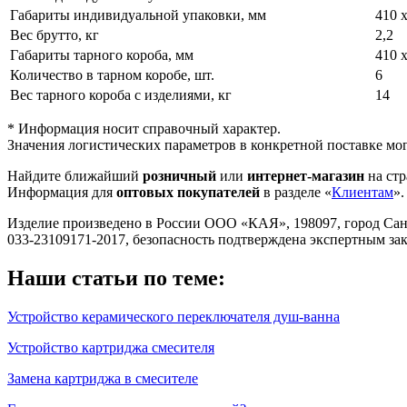
Габариты индивидуальной упаковки, мм
410 х
Вес брутто, кг
2,2
Габариты тарного короба, мм
410 х
Количество в тарном коробе, шт.
6
Вес тарного короба с изделиями, кг
14
* Информация носит справочный характер.
Значения логистических параметров в конкретной поставке мог
Найдите ближайший
розничный
или
интернет-магазин
на стр
Информация для
оптовых покупателей
в разделе «
Клиентам
».
Изделие произведено в России ООО «КАЯ», 198097, город Санкт-П
033-23109171-2017, безопасность подтверждена экспертным з
Наши статьи по теме:
Устройство керамического переключателя душ-ванна
Устройство картриджа смесителя
Замена картриджа в смесителе