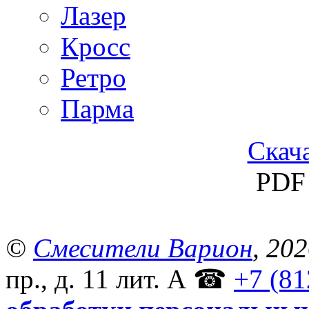
Лазер
Кросс
Ретро
Парма
Скача
PDF 
©
Смесители Варион
, 20
пр., д. 11 лит. А
☎
+7 (81