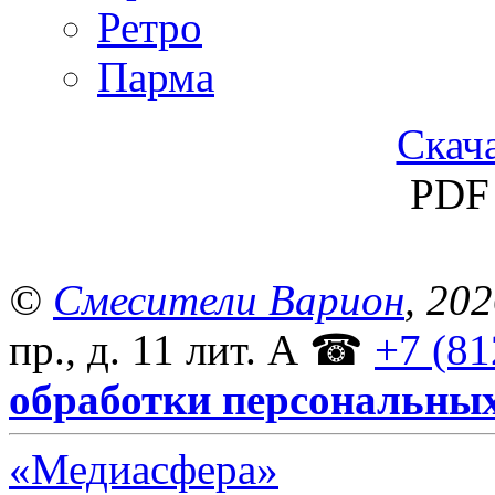
Ретро
Парма
Скача
PDF 
©
Смесители Варион
, 20
пр., д. 11 лит. А
☎
+7 (81
обработки персональны
«Медиасфера»