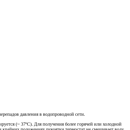
перепадов давления в водопроводной сети.
руется (~ 37ºC). Для получения более горячей или холодной
и крайних положениях рукоятки термостат не смешивает воду,