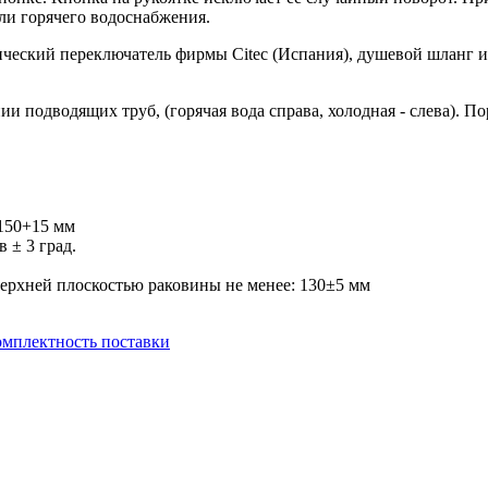
или горячего водоснабжения.
еский переключатель фирмы Citec (Испания), душевой шланг из
 подводящих труб, (горячая вода справа, холодная - слева). По
150+15 мм
 ± 3 град.
верхней плоскостью раковины не менее: 130±5 мм