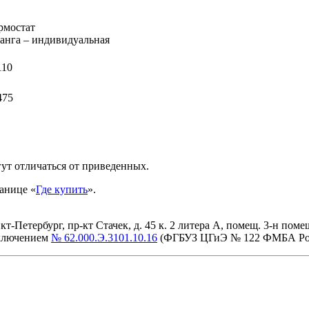
рмостат
анга – индивидуальная
110
475
ут отличаться от приведенных.
анице «
Где купить
».
етербург, пр-кт Стачек, д. 45 к. 2 литера А, помещ. 3-н помещ. 
аключением
№ 62.000.Э.3101.10.16
(ФГБУЗ ЦГиЭ № 122 ФМБА Ро