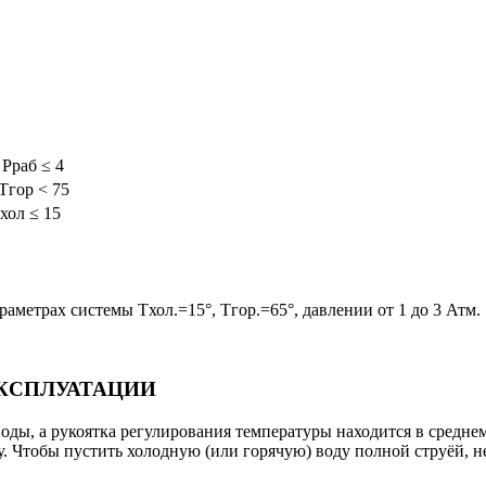
 Pраб ≤ 4
 Tгор < 75
хол ≤ 15
аметрах системы Tхол.=15°, Tгор.=65°, давлении от 1 до 3 Атм.
ЭКСПЛУАТАЦИИ
воды, а рукоятка регулирования температуры находится в средне
у. Чтобы пустить холодную (или горячую) воду полной струёй, 