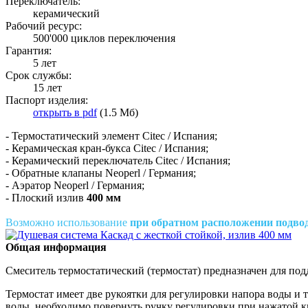
Переключатель:
керамический
Рабочий ресурс:
500'000 циклов переключения
Гарантия:
5 лет
Срок службы:
15 лет
Паспорт изделия:
открыть в pdf
(1.5 Мб)
- Термостатический элемент Citec / Испания;
- Керамическая кран-букса Citec / Испания;
- Керамический переключатель Citec / Испания;
- Обратные клапаны Neoperl / Германия;
- Аэратор Neoperl / Германия;
- Плоский излив
400 мм
Возможно использование
при обратном расположении подво
Общая информация
Смеситель термостатический (термостат) предназначен для по
Термостат имеет две рукоятки для регулировки напора воды и 
воды, необходимо повернуть ручку регулировки при нажатой к