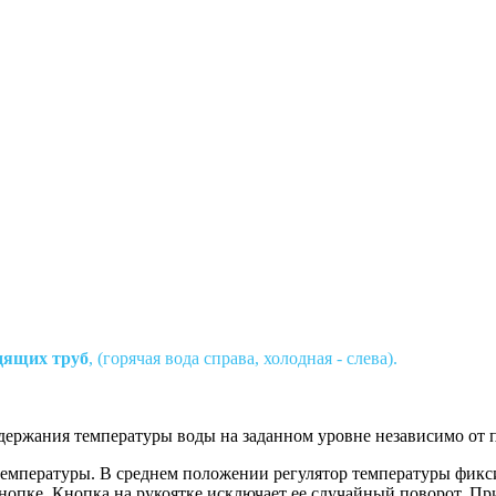
дящих труб
, (горячая вода справа, холодная - слева).
ддержания температуры воды на заданном уровне независимо от 
температуры. В среднем положении регулятор температуры фикси
нопке. Кнопка на рукоятке исключает ее случайный поворот. Пр