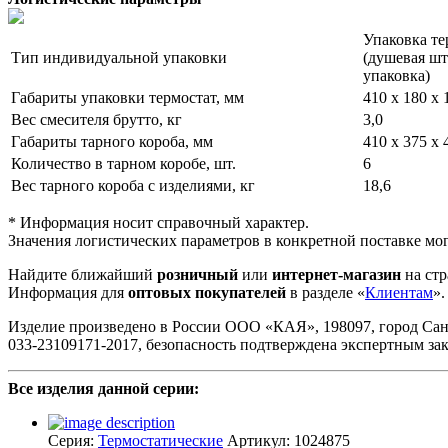
Упаковка те
Тип индивидуальной упаковки
(душевая шт
упаковка)
Габариты упаковки термостат, мм
410 х 180 х 
Вес смесителя брутто, кг
3,0
Габариты тарного короба, мм
410 х 375 х 
Количество в тарном коробе, шт.
6
Вес тарного короба с изделиями, кг
18,6
* Информация носит справочный характер.
Значения логистических параметров в конкретной поставке мог
Найдите ближайший
розничный
или
интернет-магазин
на стр
Информация для
оптовых покупателей
в разделе «
Клиентам
».
Изделие произведено в России ООО «КАЯ», 198097, город Санкт-П
033-23109171-2017, безопасность подтверждена экспертным з
Все изделия данной серии:
Серия:
Термостатические
Артикул:
1024875