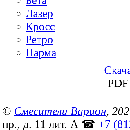
Бета
Лазер
Кросс
Ретро
Парма
Скача
PDF 
©
Смесители Варион
, 20
пр., д. 11 лит. А
☎
+7 (81