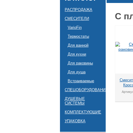
РАСПРОДАЖА
С п
СМЕСИТЕЛИ
VarioFin
Термостаты
Для ванной
Для кухни
Для раковины
Для душа
Смесит
Встраиваемые
Крос
СПЕЦОБОРУДОВАНИЕ
Артикул
ДУШЕВЫЕ
СИСТЕМЫ
КОМПЛЕКТУЮЩИЕ
УПАКОВКА