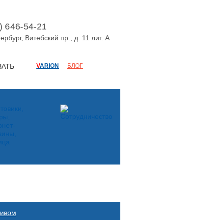
) 646-54-21
ербург
,
Витебский пр., д. 11 лит. А
ЗАТЬ
V
ARION
БЛОГ
ливом