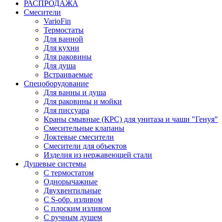
РАСПРОДАЖА
Смесители
VarioFin
Термостаты
Для ванной
Для кухни
Для раковины
Для душа
Встраиваемые
Спецоборудование
Для ванны и душа
Для раковины и мойки
Для писсуара
Краны смывные (КРС) для унитаза и чаши "Генуя"
Смесительные клапаны
Локтевые смесители
Смесители для объектов
Изделия из нержавеющей стали
Душевые системы
С термостатом
Однорычажные
Двухвентильные
С S-обр. изливом
С плоским изливом
С ручным душем