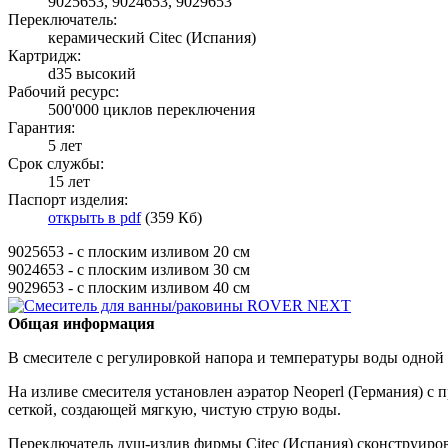
9025653, 9024653, 9029653
Переключатель:
керамический Citec (Испания)
Картридж:
d35 высокий
Рабочий ресурс:
500'000 циклов переключения
Гарантия:
5 лет
Срок службы:
15 лет
Паспорт изделия:
открыть в pdf
(359 Кб)
9025653 - с плоским изливом 20 см
9024653 - с плоским изливом 30 см
9029653 - с плоским изливом 40 см
Общая информация
В смесителе с регулировкой напора и температуры воды одной
На изливе смесителя установлен аэратор Neoperl (Германия) с
сеткой, создающей мягкую, чистую струю воды.
Переключатель душ-излив фирмы Citec (Испания) сконструиров