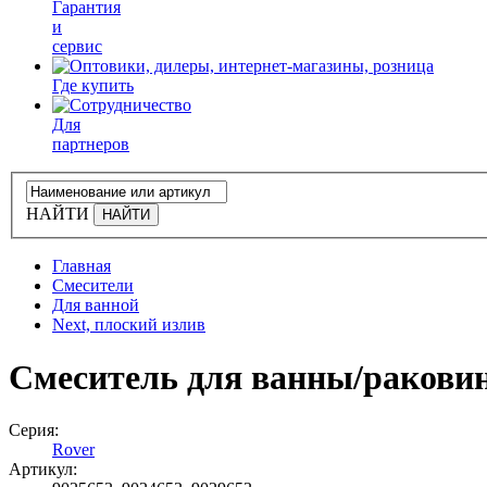
Гарантия
и
сервис
Где купить
Для
партнеров
НАЙТИ
Главная
Смесители
Для ванной
Next, плоский излив
Смеситель для ванны/рако
Серия:
Rover
Артикул: