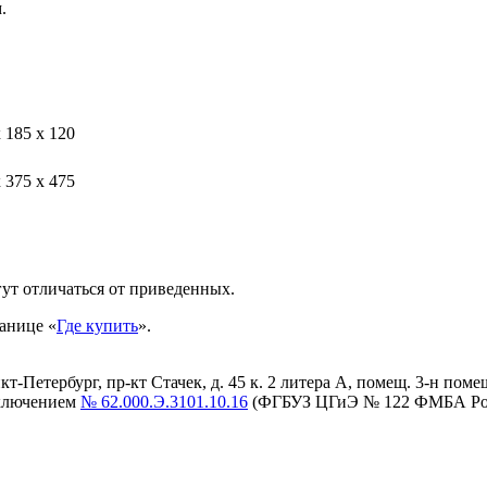
.
 185 х 120
 375 х 475
ут отличаться от приведенных.
анице «
Где купить
».
етербург, пр-кт Стачек, д. 45 к. 2 литера А, помещ. 3-н помещ. 
аключением
№ 62.000.Э.3101.10.16
(ФГБУЗ ЦГиЭ № 122 ФМБА Ро