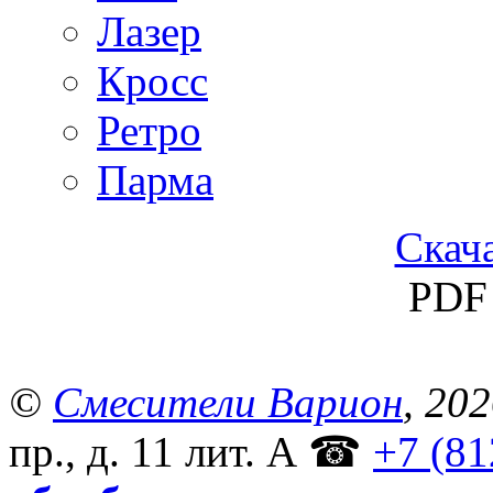
Лазер
Кросс
Ретро
Парма
Скача
PDF 
©
Смесители Варион
, 20
пр., д. 11 лит. А
☎
+7 (81