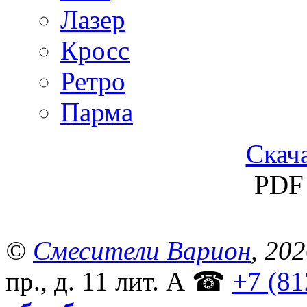
Лазер
Кросс
Ретро
Парма
Скача
PDF 
©
Смесители Варион
, 20
пр., д. 11 лит. А
☎
+7 (81