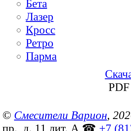
Бета
Лазер
Кросс
Ретро
Парма
Скача
PDF 
©
Смесители Варион
, 20
пр., д. 11 лит. А
☎
+7 (81