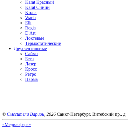
Karat Красный
Karat Синий
Krona
Warta
Elit
Regia
D'Art
Локтевые
Термостатические
Двухвентильные
Сайма
Бета
Лазер
Кросс
Ретро
Парма
©
Смесители Варион
, 2026
Санкт-Петербург, Витебский пр., д. 
«Медиасфера»