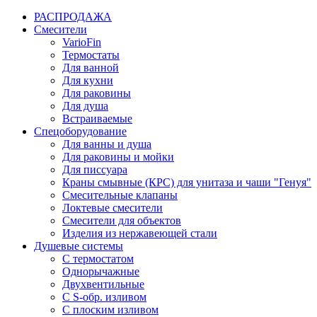
РАСПРОДАЖА
Смесители
VarioFin
Термостаты
Для ванной
Для кухни
Для раковины
Для душа
Встраиваемые
Спецоборудование
Для ванны и душа
Для раковины и мойки
Для писсуара
Краны смывные (КРС) для унитаза и чаши "Генуя"
Смесительные клапаны
Локтевые смесители
Смесители для объектов
Изделия из нержавеющей стали
Душевые системы
С термостатом
Однорычажные
Двухвентильные
С S-обр. изливом
С плоским изливом