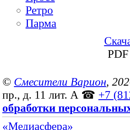
Ретро
Парма
Скача
PDF 
©
Смесители Варион
, 20
пр., д. 11 лит. А
☎
+7 (81
обработки персональны
«Медиасфера»