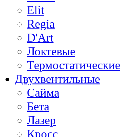
Elit
Regia
D'Art
Локтевые
Термостатические
Двухвентильные
Сайма
Бета
Лазер
Кросс