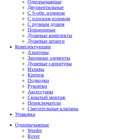
Однорычажные
Двухвентильные
С S-обр. изливом
С плоским изливом
С ручным душем
Порционные
Душевые комплекты
Душевые штанги
Комплектующие
Аэраторы
Запорные элементы
Душевые гарнитуры
Изливы
Крепеж
Подводки
Рукоятки
Аксессуары
Скрытый монтаж
Переключатели
Смесительные клапаны
Упаковка
Однорычажные
Werder
Rover