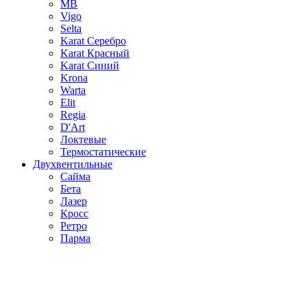
MB
Vigo
Selta
Karat Серебро
Karat Красный
Karat Синий
Krona
Warta
Elit
Regia
D'Art
Локтевые
Термостатические
Двухвентильные
Сайма
Бета
Лазер
Кросс
Ретро
Парма