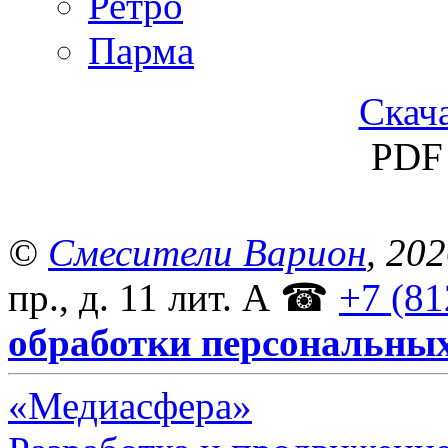
Ретро
Парма
Скача
PDF 
©
Смесители Варион
, 20
пр., д. 11 лит. А
☎
+7 (81
обработки персональны
«Медиасфера»