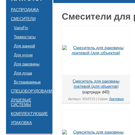
РАСПРОДАЖА
Смесители для 
СМЕСИТЕЛИ
VarioFin
Термостаты
Для ванной
Для кухни
Для раковины
Для душа
Смеситель для раковины
Встраиваемые
локтевой (для объектов)
СПЕЦОБОРУДОВАНИЕ
(картридж d40)
Артикул: 9310713 | Серия:
Локтевые
ДУШЕВЫЕ
СИСТЕМЫ
КОМПЛЕКТУЮЩИЕ
УПАКОВКА