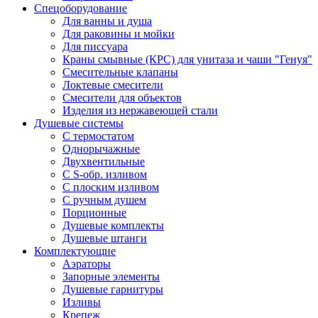
Спецоборудование
Для ванны и душа
Для раковины и мойки
Для писсуара
Краны смывные (КРС) для унитаза и чаши "Генуя"
Смесительные клапаны
Локтевые смесители
Смесители для объектов
Изделия из нержавеющей стали
Душевые системы
С термостатом
Однорычажные
Двухвентильные
С S-обр. изливом
С плоским изливом
С ручным душем
Порционные
Душевые комплекты
Душевые штанги
Комплектующие
Аэраторы
Запорные элементы
Душевые гарнитуры
Изливы
Крепеж