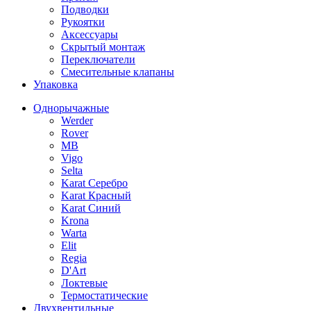
Подводки
Рукоятки
Аксессуары
Скрытый монтаж
Переключатели
Смесительные клапаны
Упаковка
Однорычажные
Werder
Rover
MB
Vigo
Selta
Karat Серебро
Karat Красный
Karat Синий
Krona
Warta
Elit
Regia
D'Art
Локтевые
Термостатические
Двухвентильные