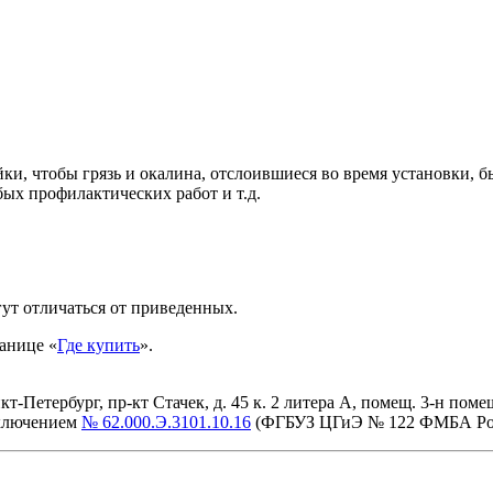
ки, чтобы грязь и окалина, отслоившиеся во время установки, 
бых профилактических работ и т.д.
ут отличаться от приведенных.
анице «
Где купить
».
етербург, пр-кт Стачек, д. 45 к. 2 литера А, помещ. 3-н помещ. 
аключением
№ 62.000.Э.3101.10.16
(ФГБУЗ ЦГиЭ № 122 ФМБА Ро