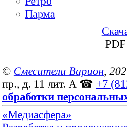
Ретро
Парма
Скача
PDF 
©
Смесители Варион
, 20
пр., д. 11 лит. А
☎
+7 (81
обработки персональны
«Медиасфера»