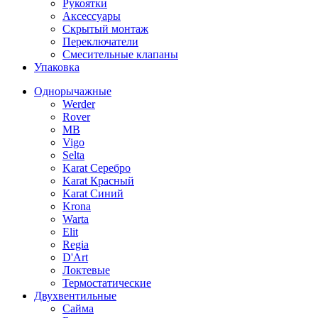
Рукоятки
Аксессуары
Скрытый монтаж
Переключатели
Смесительные клапаны
Упаковка
Однорычажные
Werder
Rover
MB
Vigo
Selta
Karat Серебро
Karat Красный
Karat Синий
Krona
Warta
Elit
Regia
D'Art
Локтевые
Термостатические
Двухвентильные
Сайма