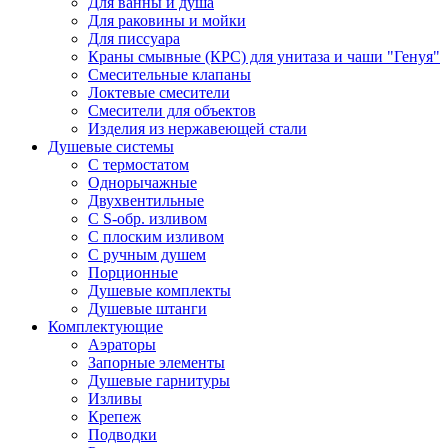
Для ванны и душа
Для раковины и мойки
Для писсуара
Краны смывные (КРС) для унитаза и чаши "Генуя"
Смесительные клапаны
Локтевые смесители
Смесители для объектов
Изделия из нержавеющей стали
Душевые системы
С термостатом
Однорычажные
Двухвентильные
С S-обр. изливом
С плоским изливом
С ручным душем
Порционные
Душевые комплекты
Душевые штанги
Комплектующие
Аэраторы
Запорные элементы
Душевые гарнитуры
Изливы
Крепеж
Подводки