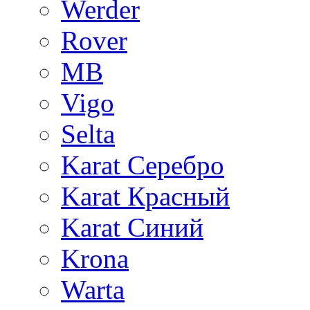
Werder
Rover
MB
Vigo
Selta
Karat Серебро
Karat Красный
Karat Синий
Krona
Warta