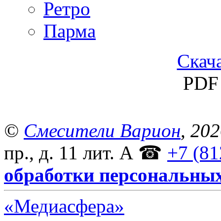
Ретро
Парма
Скача
PDF 
©
Смесители Варион
, 20
пр., д. 11 лит. А
☎
+7 (81
обработки персональны
«Медиасфера»