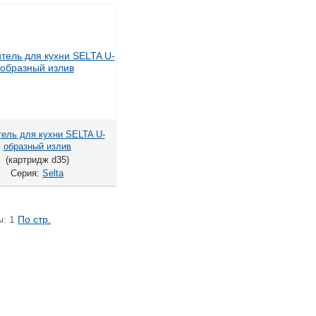
ель для кухни SELTA U-
образный излив
(картридж d35)
Серия:
Selta
ы:
1
По стр.