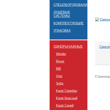
СПЕЦОБОРУДОВАНИЕ
ДУШЕВЫЕ
СИСТЕМЫ
КОМПЛЕКТУЮЩИЕ
УПАКОВКА
ОДНОРЫЧАЖНЫЕ
Смесит
Werder
Rover
MB
Vigo
Страниц
Selta
Karat Серебро
Karat Красный
Karat Синий