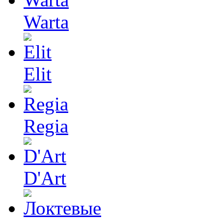
Warta
Elit
Regia
D'Art