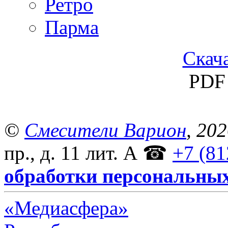
Ретро
Парма
Скача
PDF 
©
Смесители Варион
, 20
пр., д. 11 лит. А
☎
+7 (81
обработки персональны
«Медиасфера»