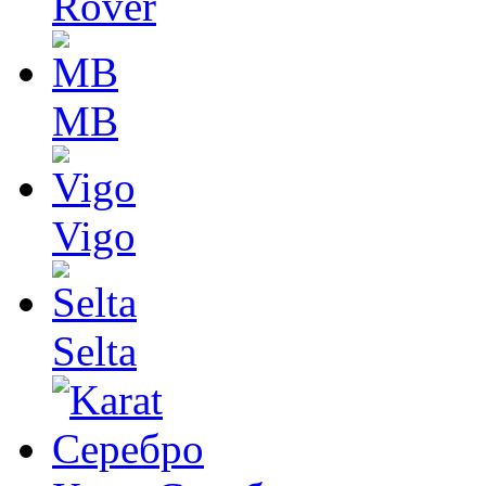
Rover
MB
Vigo
Selta