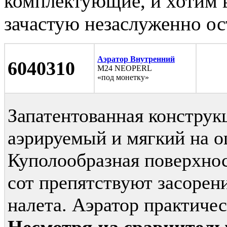
комплектующие, и хотим 
зачастую незаслуженно ос
Аэратор Внутренний
6040310
М24 NEOPERL
«под монетку»
Запатентованная конструк
аэрируемый и мягкий на о
Куполообразная поверхнос
сот препятствуют засорен
налета. Аэратор практиче
Несмотря на сравнитель