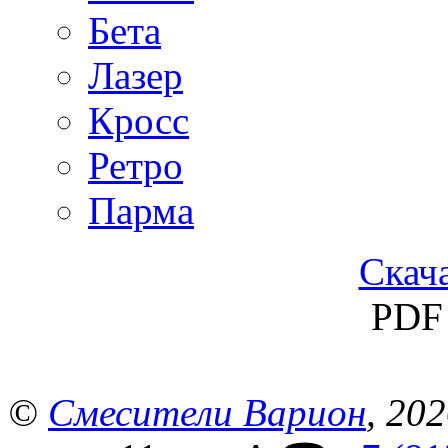
Бета
Лазер
Кросс
Ретро
Парма
Скача
PDF 
©
Смесители Варион
, 20