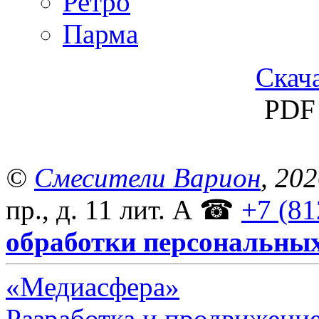
Ретро
Парма
Скача
PDF 
©
Смесители Варион
, 20
пр., д. 11 лит. А
☎
+7 (81
обработки персональны
«Медиасфера»
Разработка и продвижение